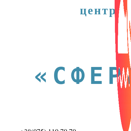
центр
«СФЕР