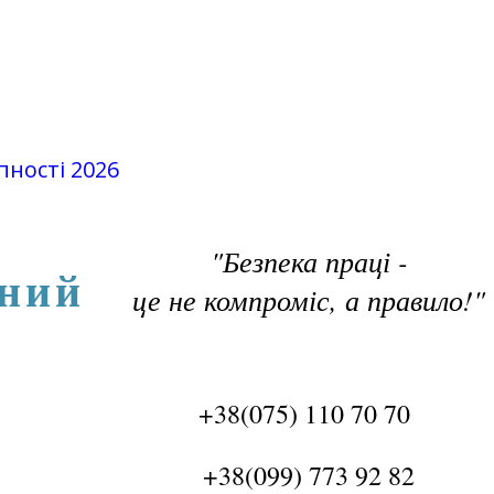
пності 2026
"Безпека праці -
чний
це не компроміс, а правило!"
+38(075) 110 70 70
+38(099) 773 92 82