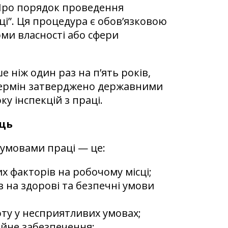
 “Про порядок проведення
ці”. Ця процедура є обов’язковою
рми власності або сфери
 ніж один раз на п’ять років,
термін затверджено державними
у інспекцій з праці.
сць
а умовами праці — це:
х факторів на робочому місці;
в на здорові та безпечні умови
оту у несприятливих умовах;
ійне забезпечення;