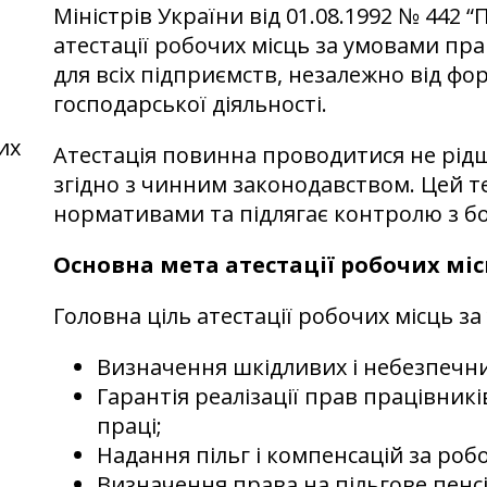
Міністрів України від 01.08.1992 № 442
атестації робочих місць за умовами пра
для всіх підприємств, незалежно від фо
господарської діяльності.
их
Атестація повинна проводитися не рідше
згідно з чинним законодавством. Цей 
нормативами та підлягає контролю з бок
Основна мета атестації робочих мі
Головна ціль атестації робочих місць з
Визначення шкідливих і небезпечни
Гарантія реалізації прав працівникі
праці;
Надання пільг і компенсацій за роб
Визначення права на пільгове пенс