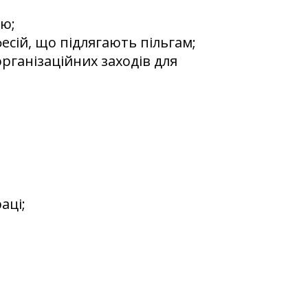
ію;
сій, що підлягають пільгам;
рганізаційних заходів для
аці;