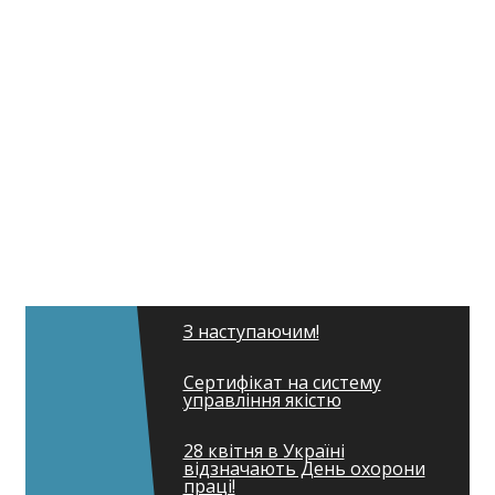
З наступаючим!
Сертифікат на систему
управління якістю
28 квітня в Україні
відзначають День охорони
праці!