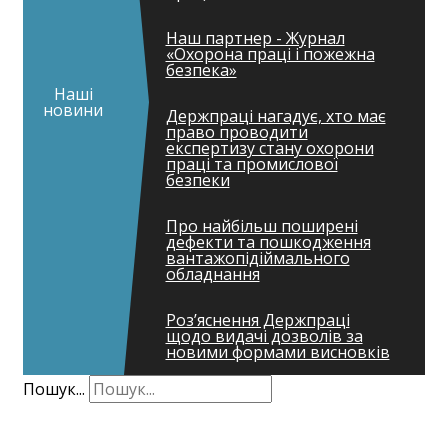
Наш партнер - Журнал
«Охорона праці і пожежна
безпека»
Наші
новини
Держпраці нагадує, хто має
право проводити
експертизу стану охорони
праці та промислової
безпеки
Про найбільш поширені
дефекти та пошкодження
вантажопідіймального
обладнання
Роз’яснення Держпраці
щодо видачі дозволів за
новими формами висновків
Пошук...